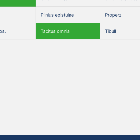
Plinius epistulae
Properz
os.
Tacitus omnia
Tibull