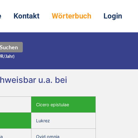
e
Kontakt
Wörterbuch
Login
Suchen
UR/Jahr)
weisbar u.a. bei
Cicero epistulae
Lukrez
ia
Ovid omnia