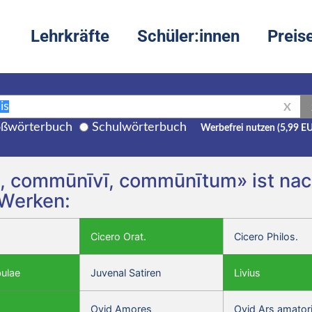
Lehrkräfte
Schüler:innen
Preis
X
ßwörterbuch
Schulwörterbuch
Werbefrei nutzen (5,99 E
 commūnīvī, commūnītum» ist nach
 Werken:
Cicero Orat.
Cicero Philos.
bulae
Juvenal Satiren
Livius
Ovid Amores
Ovid Ars amator