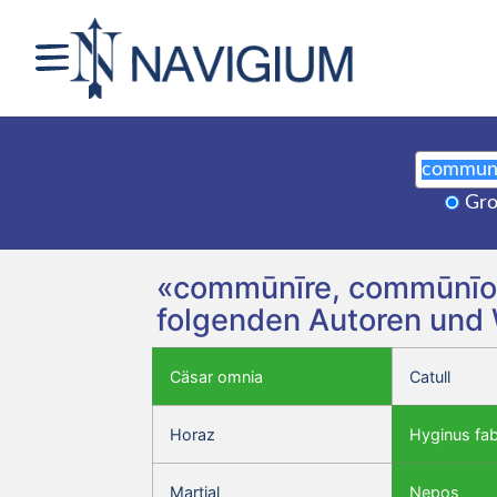
Gro
«commūnīre, commūnīo,
folgenden Autoren und
Cäsar omnia
Catull
Horaz
Hyginus fa
Martial
Nepos