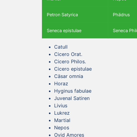
Petron Satyrica
Phädrus
Seneca epistulae
Seneca Phil
Catull
Cicero Orat.
Cicero Philos.
Cicero epistulae
Cäsar omnia
Horaz
Hyginus fabulae
Juvenal Satiren
Livius
Lukrez
Martial
Nepos
Ovid Amores