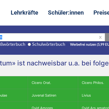
Lehrkräfte
Schüler:innen
Preis
X
ßwörterbuch
Schulwörterbuch
Werbefrei nutzen (5,99 E
entum» ist nachweisbar u.a. bei fol
Cicero Orat.
Cicero Philos.
bulae
Juvenal Satiren
Livius
Ovid Amores
Ovid Ars amator