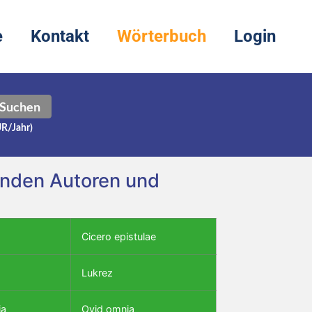
e
Kontakt
Wörterbuch
Login
Suchen
UR/Jahr)
genden Autoren und
Cicero epistulae
Lukrez
ia
Ovid omnia