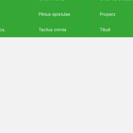
Plinius epistulae
Properz
os.
Tacitus omnia
Tibull