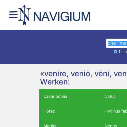
Gro
«venīre, veniō, vēnī, v
Werken:
Cäsar omnia
Catull
Horaz
Hyginus fa
Martial
Nepos