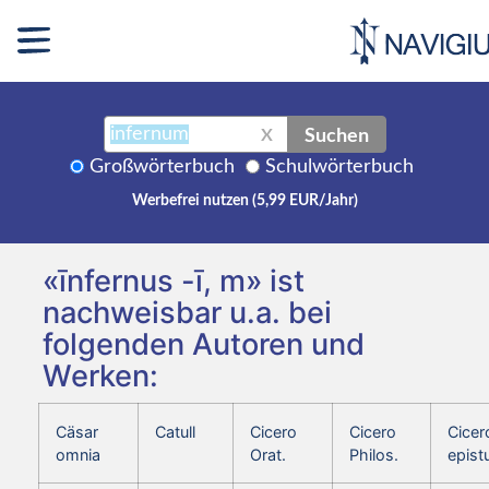
Suchen
X
Großwörterbuch
Schulwörterbuch
Werbefrei nutzen (5,99 EUR/Jahr)
«īnfernus -ī, m» ist
nachweisbar u.a. bei
folgenden Autoren und
Werken:
Cäsar
Catull
Cicero
Cicero
Cicer
omnia
Orat.
Philos.
epist