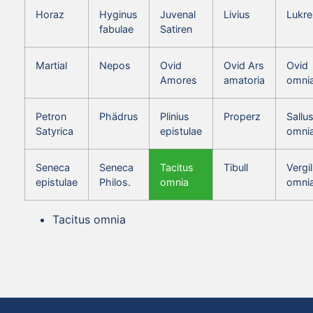
Horaz
Hyginus
Juvenal
Livius
Lukre
fabulae
Satiren
Martial
Nepos
Ovid
Ovid Ars
Ovid
Amores
amatoria
omni
Petron
Phädrus
Plinius
Properz
Sallus
Satyrica
epistulae
omni
Seneca
Seneca
Tacitus
Tibull
Vergil
epistulae
Philos.
omnia
omni
Tacitus omnia