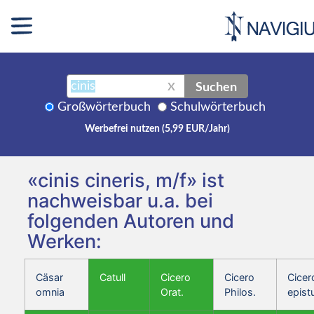
Suchen
X
Großwörterbuch
Schulwörterbuch
Werbefrei nutzen (5,99 EUR/Jahr)
«cinis cineris, m/f» ist
nachweisbar u.a. bei
folgenden Autoren und
Werken:
Cäsar
Catull
Cicero
Cicero
Cicer
omnia
Orat.
Philos.
epist