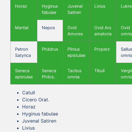
Horaz
Hyginus
Juvenal
Livius
Lukre
fabulae
Satiren
Martial
Nepos
Ovid
Ovid Ars
Ovid
Amores
amatoria
omni
Petron
Phädrus
Plinius
Properz
Sallus
Satyrica
epistulae
omni
Seneca
Seneca
Tacitus
Tibull
Vergil
epistulae
Philos.
omnia
omni
Catull
Cicero Orat.
Horaz
Hyginus fabulae
Juvenal Satiren
Livius