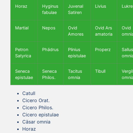
Horaz
Hyginus
Juvenal
Livius
Lukre
fabulae
Satiren
Martial
Nepos
Ovid
Ovid Ars
Ovid
Amores
amatoria
omni
Petron
Phädrus
Plinius
Properz
Sallus
Satyrica
epistulae
omni
Seneca
Seneca
Tacitus
Tibull
Vergil
epistulae
Philos.
omnia
omni
Catull
Cicero Orat.
Cicero Philos.
Cicero epistulae
Cäsar omnia
Horaz