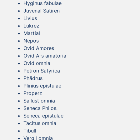
Hyginus fabulae
Juvenal Satiren
Livius
Lukrez
Martial
Nepos
Ovid Amores
Ovid Ars amatoria
Ovid omnia
Petron Satyrica
Phädrus
Plinius epistulae
Properz
Sallust omnia
Seneca Philos.
Seneca epistulae
Tacitus omnia
Tibull
Vergil omnia