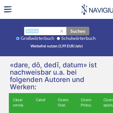
Suchen
X
Großwörterbuch
Schulwörterbuch
Werbefrei nutzen (5,99 EUR/Jahr)
«dare, dō, dedī, datum» ist
nachweisbar u.a. bei
folgenden Autoren und
Werken:
Cäsar
Catull
Cicero
Cicero
Cicer
omnia
Orat.
Philos.
epist