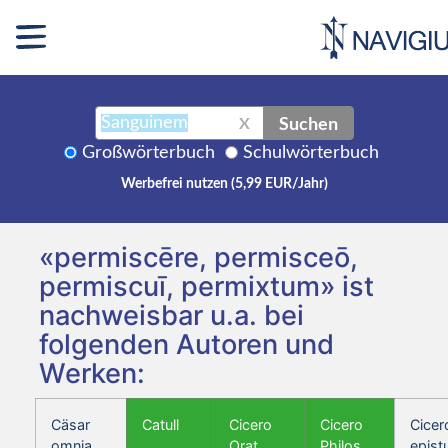
Suchen
X
Großwörterbuch
Schulwörterbuch
Werbefrei nutzen (5,99 EUR/Jahr)
«permiscēre, permisceō,
permiscuī, permixtum» ist
nachweisbar u.a. bei
folgenden Autoren und
Werken:
Cäsar
Catull
Cicero
Cicero
Cicer
omnia
Orat.
Philos.
epist