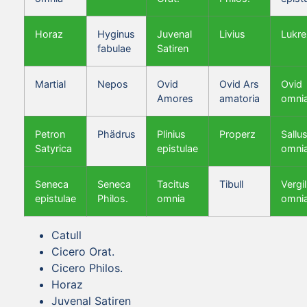
Horaz
Hyginus
Juvenal
Livius
Lukre
fabulae
Satiren
Martial
Nepos
Ovid
Ovid Ars
Ovid
Amores
amatoria
omni
Petron
Phädrus
Plinius
Properz
Sallus
Satyrica
epistulae
omni
Seneca
Seneca
Tacitus
Tibull
Vergil
epistulae
Philos.
omnia
omni
Catull
Cicero Orat.
Cicero Philos.
Horaz
Juvenal Satiren