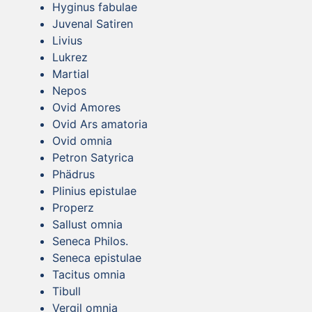
Hyginus fabulae
Juvenal Satiren
Livius
Lukrez
Martial
Nepos
Ovid Amores
Ovid Ars amatoria
Ovid omnia
Petron Satyrica
Phädrus
Plinius epistulae
Properz
Sallust omnia
Seneca Philos.
Seneca epistulae
Tacitus omnia
Tibull
Vergil omnia