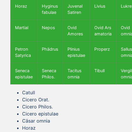
Horaz
Hyginus
Juvenal
Livius
Lukre
fabulae
Satiren
Martial
Nepos
Ovid
Ovid Ars
Ovid
Amores
amatoria
omni
Petron
Phädrus
Plinius
Properz
Sallus
Satyrica
epistulae
omni
Seneca
Seneca
Tacitus
Tibull
Vergil
epistulae
Philos.
omnia
omni
Catull
Cicero Orat.
Cicero Philos.
Cicero epistulae
Cäsar omnia
Horaz