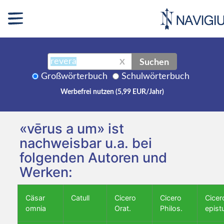
Suchen
X
Großwörterbuch
Schulwörterbuch
Werbefrei nutzen (5,99 EUR/Jahr)
«vērus a um» ist
nachweisbar u.a. bei
folgenden Autoren und
Werken:
Cäsar
Catull
Cicero
Cicero
Cicer
omnia
Orat.
Philos.
epist