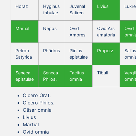
Horaz
Hyginus
Juvenal
Livius
Lukre
fabulae
Satiren
Martial
Nepos
Ovid
Ovid Ars
Ovid
Amores
amatoria
omni
Petron
Phädrus
Plinius
Properz
Sallus
Satyrica
epistulae
omni
Seneca
Seneca
Tacitus
Tibull
Vergil
epistulae
Philos.
omnia
omni
Cicero Orat.
Cicero Philos.
Cäsar omnia
Livius
Martial
Ovid omnia