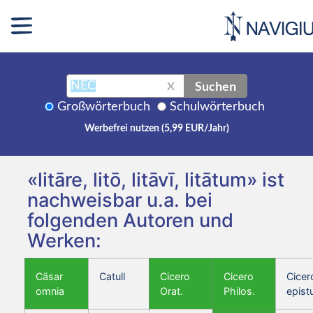
Suchen
X
Großwörterbuch
Schulwörterbuch
Werbefrei nutzen (5,99 EUR/Jahr)
«litāre, litō, litāvī, litātum» ist
nachweisbar u.a. bei
folgenden Autoren und
Werken:
Cäsar
Catull
Cicero
Cicero
Cicer
omnia
Orat.
Philos.
epist