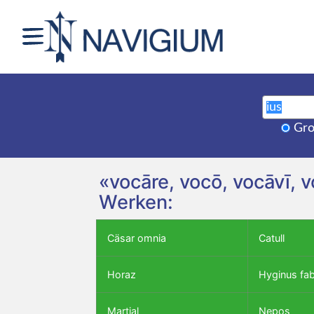
Gro
«vocāre, vocō, vocāvī, 
Werken:
Cäsar omnia
Catull
Horaz
Hyginus fa
Martial
Nepos