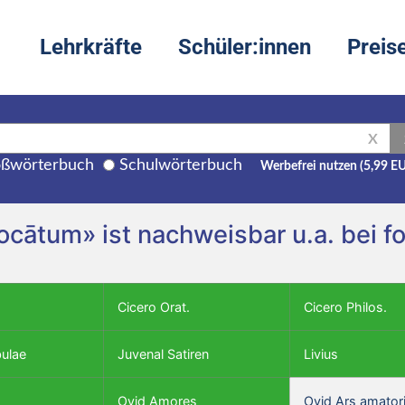
Lehrkräfte
Schüler:innen
Preis
X
ßwörterbuch
Schulwörterbuch
Werbefrei nutzen (5,99 E
vocātum» ist nachweisbar u.a. bei 
Cicero Orat.
Cicero Philos.
bulae
Juvenal Satiren
Livius
Ovid Amores
Ovid Ars amator