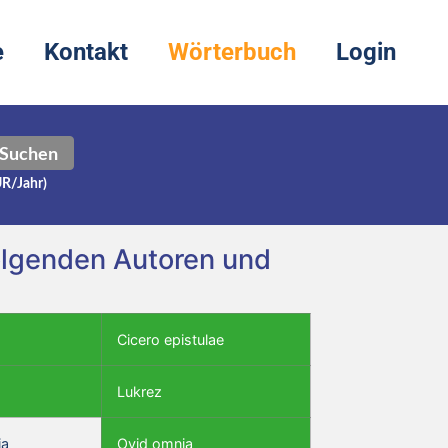
e
Kontakt
Wörterbuch
Login
Suchen
UR/Jahr)
folgenden Autoren und
Cicero epistulae
Lukrez
ia
Ovid omnia