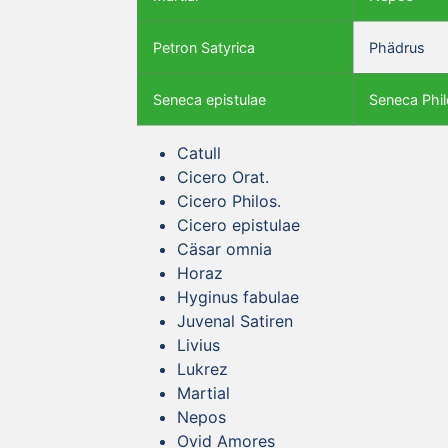
Petron Satyrica
Phädrus
Seneca epistulae
Seneca Phil
Catull
Cicero Orat.
Cicero Philos.
Cicero epistulae
Cäsar omnia
Horaz
Hyginus fabulae
Juvenal Satiren
Livius
Lukrez
Martial
Nepos
Ovid Amores