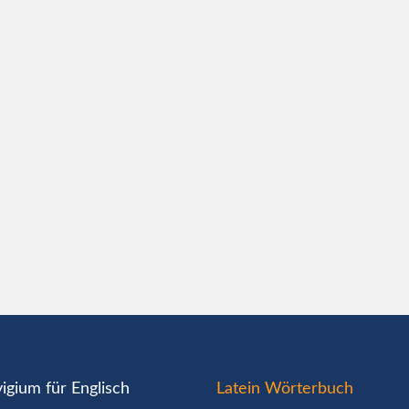
igium für Englisch
Latein Wörterbuch