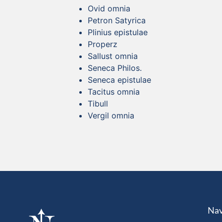
Ovid omnia
Petron Satyrica
Plinius epistulae
Properz
Sallust omnia
Seneca Philos.
Seneca epistulae
Tacitus omnia
Tibull
Vergil omnia
Nav