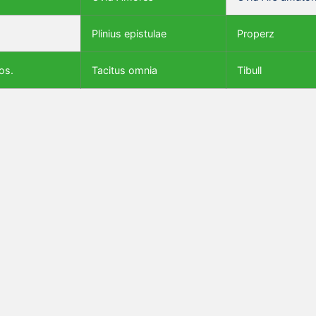
Plinius epistulae
Properz
os.
Tacitus omnia
Tibull