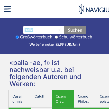
Suchen
X
Großwörterbuch
Schulwörterbuch
Werbefrei nutzen (5,99 EUR/Jahr)
«palla -ae, f» ist
nachweisbar u.a. bei
folgenden Autoren und
Werken:
Cäsar
Catull
Cicero
Cicero
Cicer
omnia
Orat.
Philos.
epist