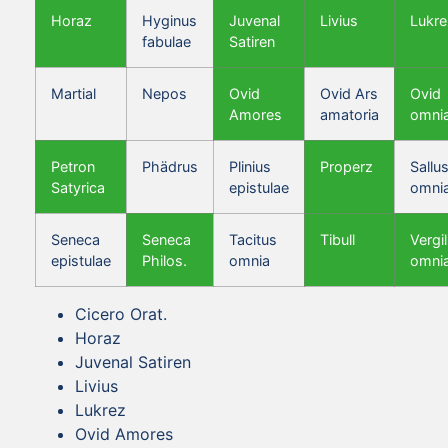
Horaz
Hyginus
Juvenal
Livius
Lukre
fabulae
Satiren
Martial
Nepos
Ovid
Ovid Ars
Ovid
Amores
amatoria
omni
Petron
Phädrus
Plinius
Properz
Sallus
Satyrica
epistulae
omni
Seneca
Seneca
Tacitus
Tibull
Vergil
epistulae
Philos.
omnia
omni
Cicero Orat.
Horaz
Juvenal Satiren
Livius
Lukrez
Ovid Amores