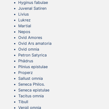
Hyginus fabulae
Juvenal Satiren
Livius
Lukrez
Martial
Nepos
Ovid Amores
Ovid Ars amatoria
Ovid omnia
Petron Satyrica
Phädrus
Plinius epistulae
Properz
Sallust omnia
Seneca Philos.
Seneca epistulae
Tacitus omnia
Tibull
Vergil omnia