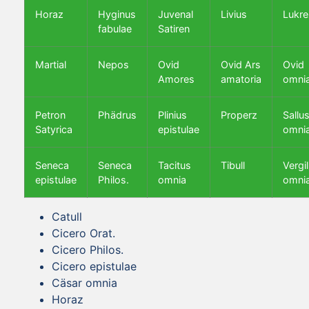
Horaz
Hyginus
Juvenal
Livius
Lukre
fabulae
Satiren
Martial
Nepos
Ovid
Ovid Ars
Ovid
Amores
amatoria
omni
Petron
Phädrus
Plinius
Properz
Sallus
Satyrica
epistulae
omni
Seneca
Seneca
Tacitus
Tibull
Vergil
epistulae
Philos.
omnia
omni
Catull
Cicero Orat.
Cicero Philos.
Cicero epistulae
Cäsar omnia
Horaz