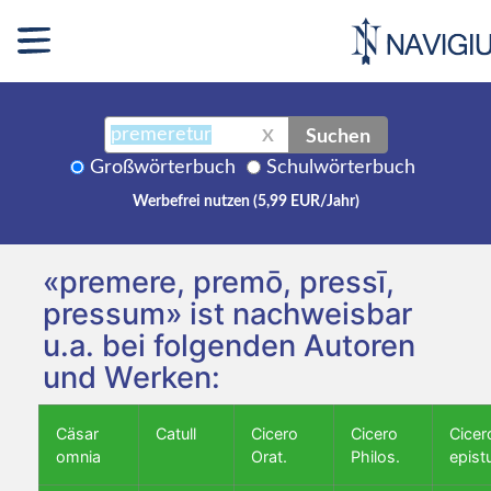
Suchen
X
Großwörterbuch
Schulwörterbuch
Werbefrei nutzen (5,99 EUR/Jahr)
«premere, premō, pressī,
pressum» ist nachweisbar
u.a. bei folgenden Autoren
und Werken:
Cäsar
Catull
Cicero
Cicero
Cicer
omnia
Orat.
Philos.
epist