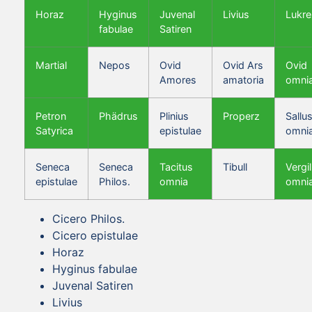
Horaz
Hyginus
Juvenal
Livius
Lukre
fabulae
Satiren
Martial
Nepos
Ovid
Ovid Ars
Ovid
Amores
amatoria
omni
Petron
Phädrus
Plinius
Properz
Sallus
Satyrica
epistulae
omni
Seneca
Seneca
Tacitus
Tibull
Vergil
epistulae
Philos.
omnia
omni
Cicero Philos.
Cicero epistulae
Horaz
Hyginus fabulae
Juvenal Satiren
Livius