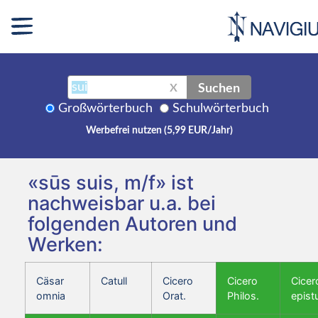
Suchen
X
Großwörterbuch
Schulwörterbuch
Werbefrei nutzen (5,99 EUR/Jahr)
«sūs suis, m/f» ist
nachweisbar u.a. bei
folgenden Autoren und
Werken:
Cäsar
Catull
Cicero
Cicero
Cicer
omnia
Orat.
Philos.
epist