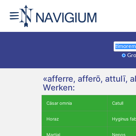
Gro
«afferre, afferō, attulī
Werken:
Cäsar omnia
Catull
Horaz
Hyginus fa
Martial
Nepos