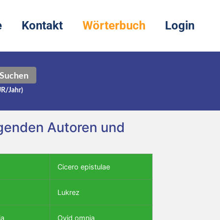
e
Kontakt
Wörterbuch
Login
Suchen
UR/Jahr)
folgenden Autoren und
Cicero epistulae
Lukrez
ia
Ovid omnia