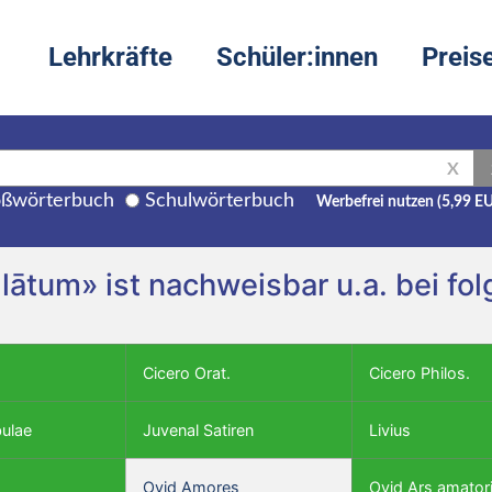
Lehrkräfte
Schüler:innen
Preis
X
ßwörterbuch
Schulwörterbuch
Werbefrei nutzen (5,99 E
, allātum» ist nachweisbar u.a. bei 
Cicero Orat.
Cicero Philos.
bulae
Juvenal Satiren
Livius
Ovid Amores
Ovid Ars amator