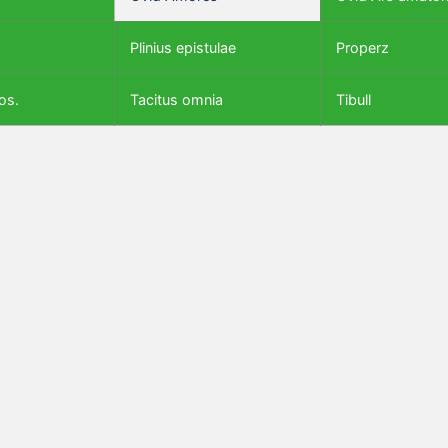
Plinius epistulae
Properz
os.
Tacitus omnia
Tibull