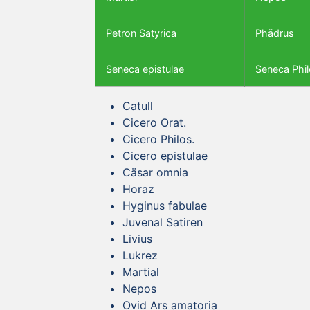
Petron Satyrica
Phädrus
Seneca epistulae
Seneca Phil
Catull
Cicero Orat.
Cicero Philos.
Cicero epistulae
Cäsar omnia
Horaz
Hyginus fabulae
Juvenal Satiren
Livius
Lukrez
Martial
Nepos
Ovid Ars amatoria