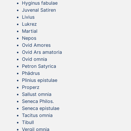
Hyginus fabulae
Juvenal Satiren
Livius
Lukrez
Martial
Nepos
Ovid Amores
Ovid Ars amatoria
Ovid omnia
Petron Satyrica
Phädrus
Plinius epistulae
Properz
Sallust omnia
Seneca Philos.
Seneca epistulae
Tacitus omnia
Tibull
Vergil omnia