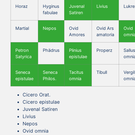
Horaz
Hyginus
Juvenal
Livius
Lukre
fabulae
Satiren
Martial
Nepos
Ovid
Ovid Ars
Ovid
Amores
amatoria
omni
Petron
Phädrus
Plinius
Properz
Sallus
Satyrica
epistulae
omni
Seneca
Seneca
Tacitus
Tibull
Vergil
epistulae
Philos.
omnia
omni
Cicero Orat.
Cicero epistulae
Juvenal Satiren
Livius
Nepos
Ovid omnia