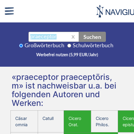
Suchen
X
Großwörterbuch
Schulwörterbuch
Werbefrei nutzen (5,99 EUR/Jahr)
«praeceptor praeceptōris,
m» ist nachweisbar u.a. bei
folgenden Autoren und
Werken:
Cäsar
Catull
Cicero
Cicero
Cicer
omnia
Orat.
Philos.
epist