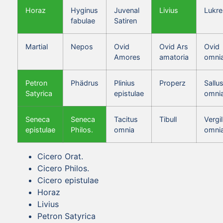
Horaz
Hyginus
Juvenal
Livius
Lukre
fabulae
Satiren
Martial
Nepos
Ovid
Ovid Ars
Ovid
Amores
amatoria
omni
Petron
Phädrus
Plinius
Properz
Sallus
Satyrica
epistulae
omni
Seneca
Seneca
Tacitus
Tibull
Vergil
epistulae
Philos.
omnia
omni
Cicero Orat.
Cicero Philos.
Cicero epistulae
Horaz
Livius
Petron Satyrica