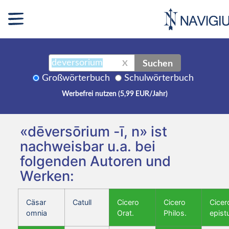
Suchen
X
Großwörterbuch
Schulwörterbuch
Werbefrei nutzen (5,99 EUR/Jahr)
«dēversōrium -ī, n» ist
nachweisbar u.a. bei
folgenden Autoren und
Werken:
Cäsar
Catull
Cicero
Cicero
Cicer
omnia
Orat.
Philos.
epist