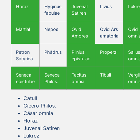
Horaz
Hyginus
Juvenal
Livius
Lukre
fabulae
Satiren
Martial
Nepos
Ovid
Ovid Ars
Ovid
Amores
amatoria
omni
Petron
Phädrus
Plinius
Properz
Sallus
Satyrica
epistulae
omni
Seneca
Seneca
Tacitus
Tibull
Vergil
epistulae
Philos.
omnia
omni
Catull
Cicero Philos.
Cäsar omnia
Horaz
Juvenal Satiren
Lukrez