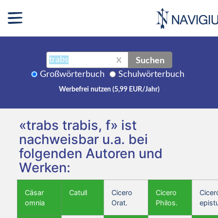
Suchen
X
Großwörterbuch
Schulwörterbuch
Werbefrei nutzen (5,99 EUR/Jahr)
«trabs trabis, f» ist
nachweisbar u.a. bei
folgenden Autoren und
Werken:
Cäsar
Catull
Cicero
Cicero
Cicer
omnia
Orat.
Philos.
epist