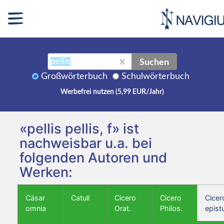
Suchen
X
Großwörterbuch
Schulwörterbuch
Werbefrei nutzen (5,99 EUR/Jahr)
«pellis pellis, f» ist
nachweisbar u.a. bei
folgenden Autoren und
Werken:
Cäsar
Catull
Cicero
Cicero
Cicer
omnia
Orat.
Philos.
epist