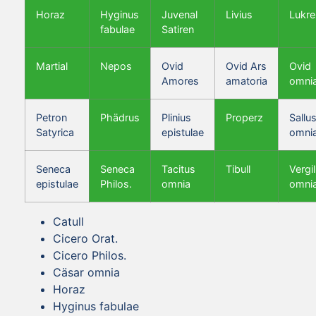
Horaz
Hyginus
Juvenal
Livius
Lukre
fabulae
Satiren
Martial
Nepos
Ovid
Ovid Ars
Ovid
Amores
amatoria
omni
Petron
Phädrus
Plinius
Properz
Sallus
Satyrica
epistulae
omni
Seneca
Seneca
Tacitus
Tibull
Vergil
epistulae
Philos.
omnia
omni
Catull
Cicero Orat.
Cicero Philos.
Cäsar omnia
Horaz
Hyginus fabulae