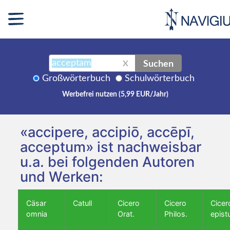
Suchen
X
Großwörterbuch
Schulwörterbuch
Werbefrei nutzen (5,99 EUR/Jahr)
«accipere, accipiō, accēpī,
acceptum» ist nachweisbar
u.a. bei folgenden Autoren
und Werken:
Cäsar
Catull
Cicero
Cicero
Cicer
omnia
Orat.
Philos.
epist