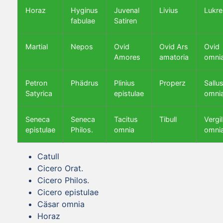
Horaz
Hyginus
Juvenal
Livius
Lukre
fabulae
Satiren
Martial
Nepos
Ovid
Ovid Ars
Ovid
Amores
amatoria
omni
Petron
Phädrus
Plinius
Properz
Sallus
Satyrica
epistulae
omni
Seneca
Seneca
Tacitus
Tibull
Vergil
epistulae
Philos.
omnia
omni
Catull
Cicero Orat.
Cicero Philos.
Cicero epistulae
Cäsar omnia
Horaz