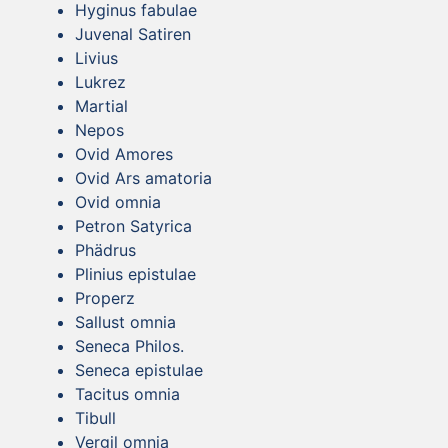
Hyginus fabulae
Juvenal Satiren
Livius
Lukrez
Martial
Nepos
Ovid Amores
Ovid Ars amatoria
Ovid omnia
Petron Satyrica
Phädrus
Plinius epistulae
Properz
Sallust omnia
Seneca Philos.
Seneca epistulae
Tacitus omnia
Tibull
Vergil omnia