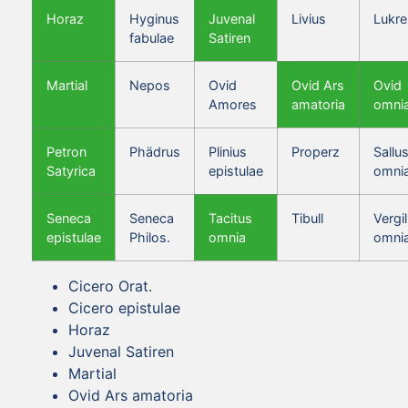
Horaz
Hyginus
Juvenal
Livius
Lukre
fabulae
Satiren
Martial
Nepos
Ovid
Ovid Ars
Ovid
Amores
amatoria
omni
Petron
Phädrus
Plinius
Properz
Sallus
Satyrica
epistulae
omni
Seneca
Seneca
Tacitus
Tibull
Vergil
epistulae
Philos.
omnia
omni
Cicero Orat.
Cicero epistulae
Horaz
Juvenal Satiren
Martial
Ovid Ars amatoria