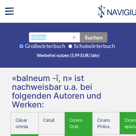
Suchen
X
Großwörterbuch
Schulwörterbuch
Werbefrei nutzen (5,99 EUR/Jahr)
«balneum -ī, n» ist
nachweisbar u.a. bei
folgenden Autoren und
Werken:
Cäsar
Catull
Cicero
Cicero
Cicer
omnia
Orat.
Philos.
epist