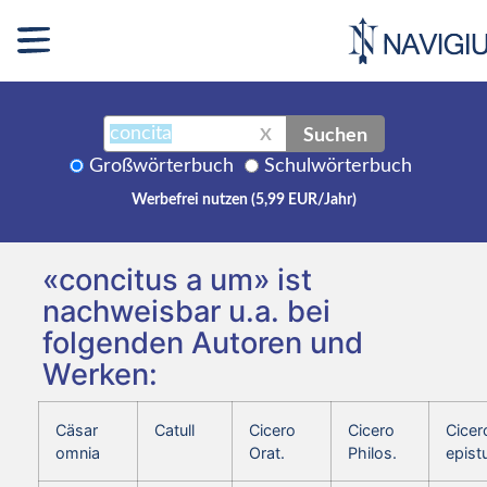
Suchen
X
Großwörterbuch
Schulwörterbuch
Werbefrei nutzen (5,99 EUR/Jahr)
«concitus a um» ist
nachweisbar u.a. bei
folgenden Autoren und
Werken:
Cäsar
Catull
Cicero
Cicero
Cicer
omnia
Orat.
Philos.
epist