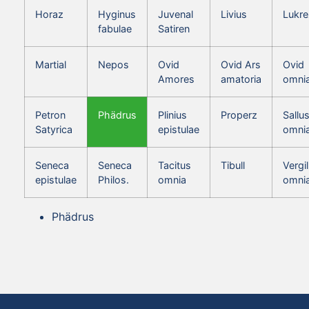
Horaz
Hyginus
Juvenal
Livius
Lukre
fabulae
Satiren
Martial
Nepos
Ovid
Ovid Ars
Ovid
Amores
amatoria
omni
Petron
Phädrus
Plinius
Properz
Sallus
Satyrica
epistulae
omni
Seneca
Seneca
Tacitus
Tibull
Vergil
epistulae
Philos.
omnia
omni
Phädrus