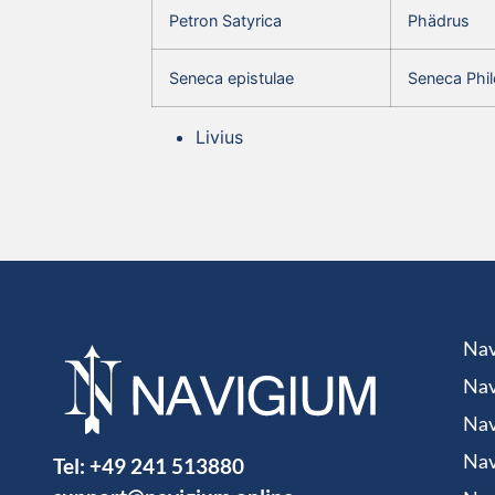
Petron Satyrica
Phädrus
Seneca epistulae
Seneca Phil
Livius
Nav
Nav
Nav
Tel:
+49 241 513880
Nav