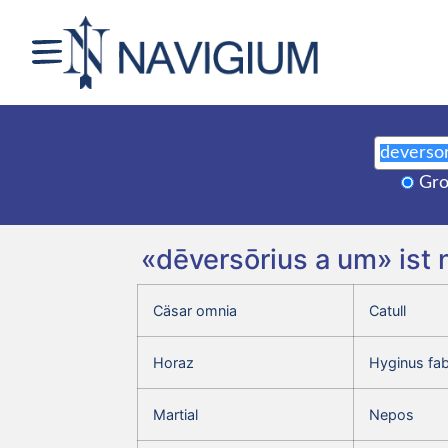
Gro
«dēversōrius a um» ist
Cäsar omnia
Catull
Horaz
Hyginus fa
Martial
Nepos