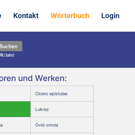
e
Kontakt
Wörterbuch
Login
Suchen
UR/Jahr)
toren und Werken:
Cicero epistulae
Lukrez
ia
Ovid omnia