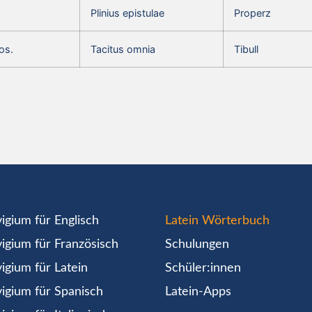
Plinius epistulae
Properz
os.
Tacitus omnia
Tibull
igium für Englisch
Latein Wörterbuch
igium für Französisch
Schulungen
igium für Latein
Schüler:innen
igium für Spanisch
Latein-Apps