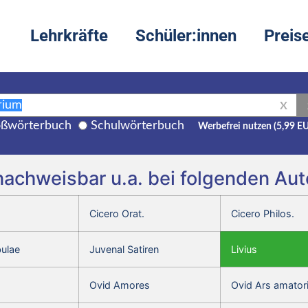
Lehrkräfte
Schüler:innen
Preis
X
ßwörterbuch
Schulwörterbuch
Werbefrei nutzen (5,99 E
 nachweisbar u.a. bei folgenden Au
Cicero Orat.
Cicero Philos.
bulae
Juvenal Satiren
Livius
Ovid Amores
Ovid Ars amator