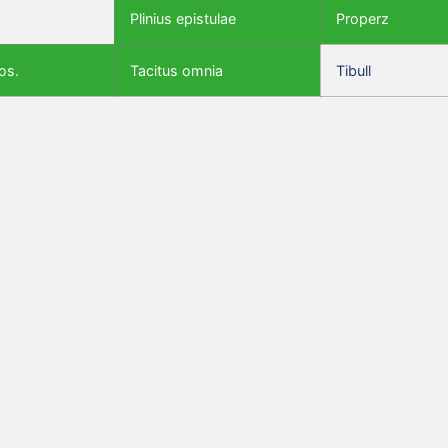
Plinius epistulae
Properz
os.
Tacitus omnia
Tibull