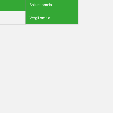
Sallust omnia
Vergil omnia