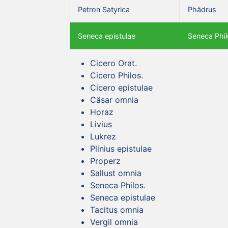
Petron Satyrica
Phädrus
Seneca epistulae
Seneca Phil
Cicero Orat.
Cicero Philos.
Cicero epistulae
Cäsar omnia
Horaz
Livius
Lukrez
Plinius epistulae
Properz
Sallust omnia
Seneca Philos.
Seneca epistulae
Tacitus omnia
Vergil omnia