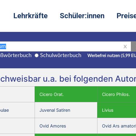
Lehrkräfte
Schüler:innen
Preis
X
ßwörterbuch
Schulwörterbuch
Werbefrei nutzen (5,99 E
 nachweisbar u.a. bei folgenden Aut
Cicero Orat.
Cicero Philos.
bulae
Juvenal Satiren
Livius
Ovid Amores
Ovid Ars amator