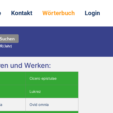
e
Kontakt
Wörterbuch
Login
Suchen
UR/Jahr)
oren und Werken:
Cicero epistulae
Lukrez
ia
Ovid omnia