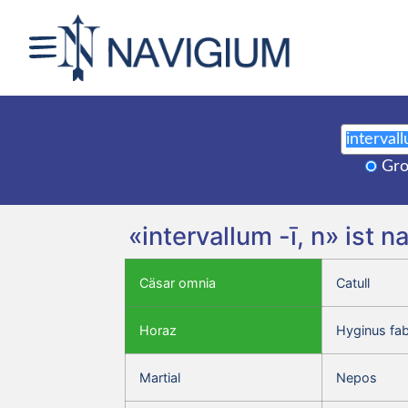
Gro
«intervallum -ī, n» ist
Cäsar omnia
Catull
Horaz
Hyginus fa
Martial
Nepos