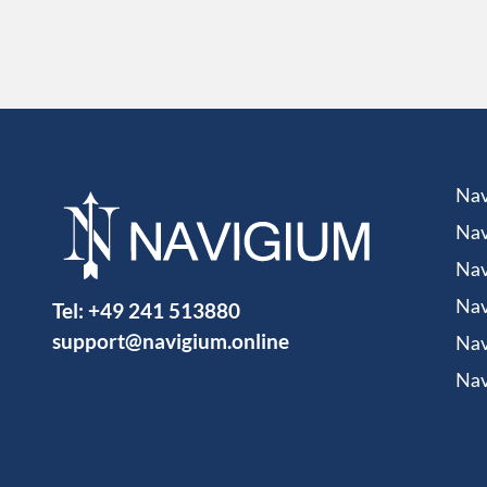
Nav
Nav
Nav
Tel:
+49 241 513880
Nav
support@navigium.online
Nav
Nav