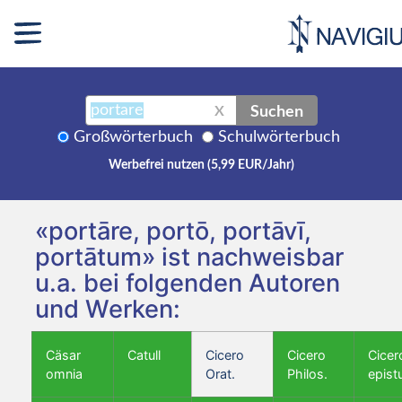
Suchen
X
Großwörterbuch
Schulwörterbuch
Werbefrei nutzen (5,99 EUR/Jahr)
«portāre, portō, portāvī,
portātum» ist nachweisbar
u.a. bei folgenden Autoren
und Werken:
Cäsar
Catull
Cicero
Cicero
Cicer
omnia
Orat.
Philos.
epist