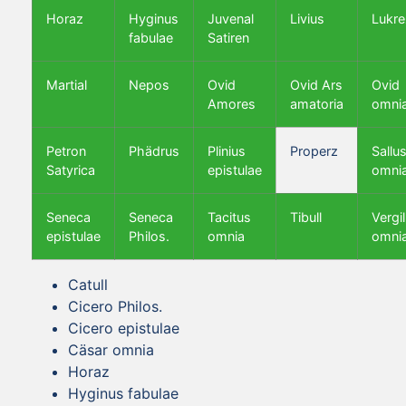
Horaz
Hyginus
Juvenal
Livius
Lukre
fabulae
Satiren
Martial
Nepos
Ovid
Ovid Ars
Ovid
Amores
amatoria
omni
Petron
Phädrus
Plinius
Properz
Sallus
Satyrica
epistulae
omni
Seneca
Seneca
Tacitus
Tibull
Vergil
epistulae
Philos.
omnia
omni
Catull
Cicero Philos.
Cicero epistulae
Cäsar omnia
Horaz
Hyginus fabulae