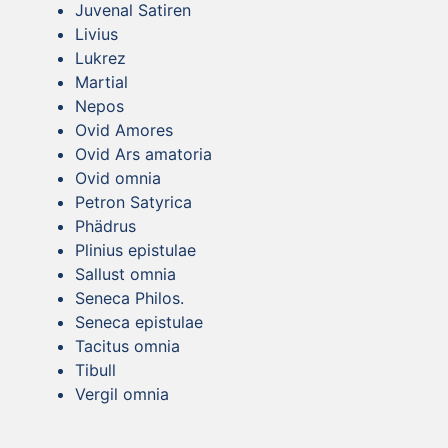
Juvenal Satiren
Livius
Lukrez
Martial
Nepos
Ovid Amores
Ovid Ars amatoria
Ovid omnia
Petron Satyrica
Phädrus
Plinius epistulae
Sallust omnia
Seneca Philos.
Seneca epistulae
Tacitus omnia
Tibull
Vergil omnia