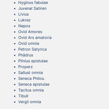
Hyginus fabulae
Juvenal Satiren
Livius
Lukrez
Nepos
Ovid Amores
Ovid Ars amatoria
Ovid omnia
Petron Satyrica
Phädrus
Plinius epistulae
Properz
Sallust omnia
Seneca Philos.
Seneca epistulae
Tacitus omnia
Tibull
Vergil omnia