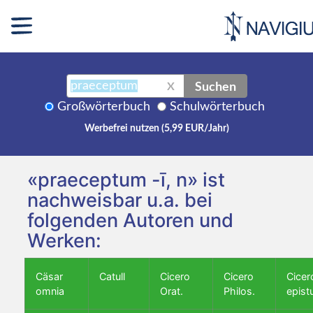
Suchen
X
Großwörterbuch
Schulwörterbuch
Werbefrei nutzen (5,99 EUR/Jahr)
«praeceptum -ī, n» ist
nachweisbar u.a. bei
folgenden Autoren und
Werken:
Cäsar
Catull
Cicero
Cicero
Cicer
omnia
Orat.
Philos.
epist