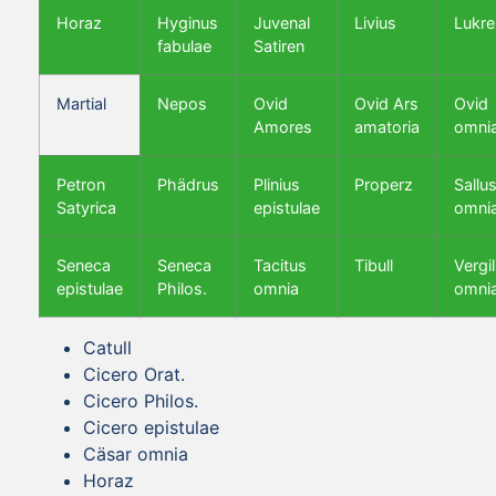
Horaz
Hyginus
Juvenal
Livius
Lukre
fabulae
Satiren
Martial
Nepos
Ovid
Ovid Ars
Ovid
Amores
amatoria
omni
Petron
Phädrus
Plinius
Properz
Sallus
Satyrica
epistulae
omni
Seneca
Seneca
Tacitus
Tibull
Vergil
epistulae
Philos.
omnia
omni
Catull
Cicero Orat.
Cicero Philos.
Cicero epistulae
Cäsar omnia
Horaz