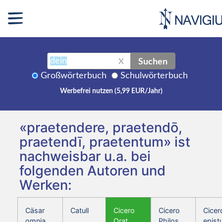
Suchen
X
Großwörterbuch
Schulwörterbuch
Werbefrei nutzen (5,99 EUR/Jahr)
«praetendere, praetendō,
praetendī, praetentum» ist
nachweisbar u.a. bei
folgenden Autoren und
Werken:
Cäsar
Catull
Cicero
Cicero
Cicer
omnia
Orat.
Philos.
epist