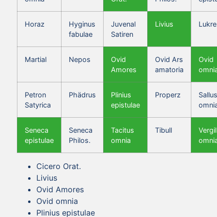
Horaz
Hyginus
Juvenal
Livius
Lukre
fabulae
Satiren
Martial
Nepos
Ovid
Ovid Ars
Ovid
Amores
amatoria
omni
Petron
Phädrus
Plinius
Properz
Sallus
Satyrica
epistulae
omni
Seneca
Seneca
Tacitus
Tibull
Vergil
epistulae
Philos.
omnia
omni
Cicero Orat.
Livius
Ovid Amores
Ovid omnia
Plinius epistulae