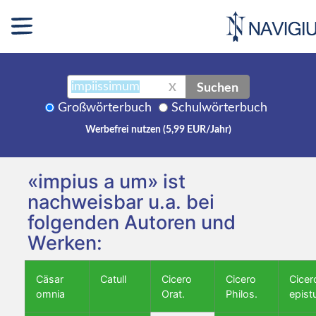
Suchen
X
Großwörterbuch
Schulwörterbuch
Werbefrei nutzen (5,99 EUR/Jahr)
«impius a um» ist
nachweisbar u.a. bei
folgenden Autoren und
Werken:
Cäsar
Catull
Cicero
Cicero
Cicer
omnia
Orat.
Philos.
epist