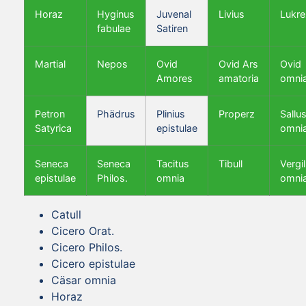
Horaz
Hyginus
Juvenal
Livius
Lukre
fabulae
Satiren
Martial
Nepos
Ovid
Ovid Ars
Ovid
Amores
amatoria
omni
Petron
Phädrus
Plinius
Properz
Sallus
Satyrica
epistulae
omni
Seneca
Seneca
Tacitus
Tibull
Vergil
epistulae
Philos.
omnia
omni
Catull
Cicero Orat.
Cicero Philos.
Cicero epistulae
Cäsar omnia
Horaz