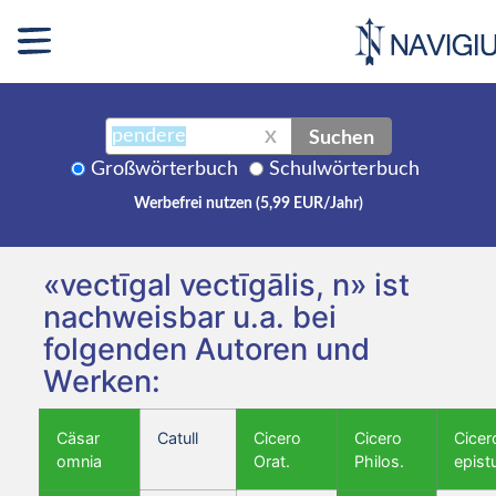
Suchen
X
Großwörterbuch
Schulwörterbuch
Werbefrei nutzen (5,99 EUR/Jahr)
«vectīgal vectīgālis, n» ist
nachweisbar u.a. bei
folgenden Autoren und
Werken:
Cäsar
Catull
Cicero
Cicero
Cicer
omnia
Orat.
Philos.
epist