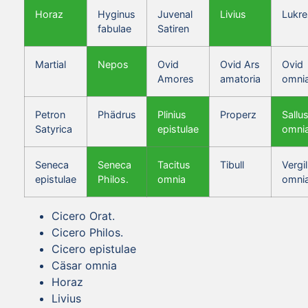
Horaz
Hyginus
Juvenal
Livius
Lukre
fabulae
Satiren
Martial
Nepos
Ovid
Ovid Ars
Ovid
Amores
amatoria
omni
Petron
Phädrus
Plinius
Properz
Sallus
Satyrica
epistulae
omni
Seneca
Seneca
Tacitus
Tibull
Vergil
epistulae
Philos.
omnia
omni
Cicero Orat.
Cicero Philos.
Cicero epistulae
Cäsar omnia
Horaz
Livius