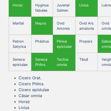
Horaz
Hyginus
Juvenal
Livius
Lukre
fabulae
Satiren
Martial
Nepos
Ovid
Ovid Ars
Ovid
Amores
amatoria
omni
Petron
Phädrus
Plinius
Properz
Sallus
Satyrica
epistulae
omni
Seneca
Seneca
Tacitus
Tibull
Vergil
epistulae
Philos.
omnia
omni
Cicero Orat.
Cicero Philos.
Cicero epistulae
Cäsar omnia
Horaz
Livius