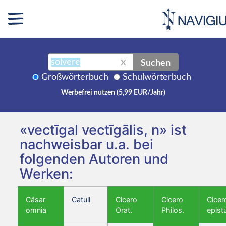
Suchen
X
Großwörterbuch
Schulwörterbuch
Werbefrei nutzen (5,99 EUR/Jahr)
«vectīgal vectīgālis, n» ist
nachweisbar u.a. bei
folgenden Autoren und
Werken:
Cäsar
Catull
Cicero
Cicero
Cicer
omnia
Orat.
Philos.
epist