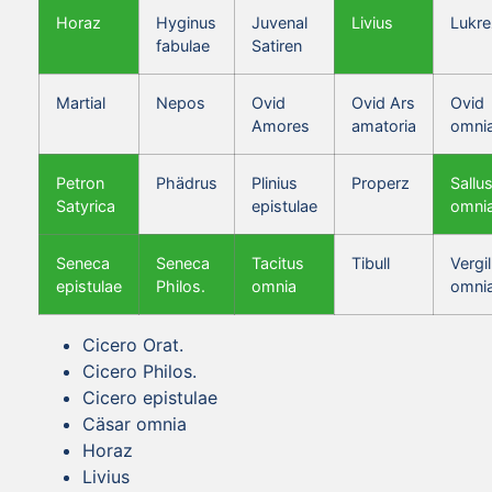
Horaz
Hyginus
Juvenal
Livius
Lukre
fabulae
Satiren
Martial
Nepos
Ovid
Ovid Ars
Ovid
Amores
amatoria
omni
Petron
Phädrus
Plinius
Properz
Sallus
Satyrica
epistulae
omni
Seneca
Seneca
Tacitus
Tibull
Vergil
epistulae
Philos.
omnia
omni
Cicero Orat.
Cicero Philos.
Cicero epistulae
Cäsar omnia
Horaz
Livius