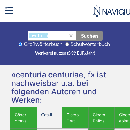
Suchen
X
Großwörterbuch
Schulwörterbuch
Werbefrei nutzen (5,99 EUR/Jahr)
«centuria centuriae, f» ist
nachweisbar u.a. bei
folgenden Autoren und
Werken:
Cäsar
Catull
Cicero
Cicero
Cicer
omnia
Orat.
Philos.
epist