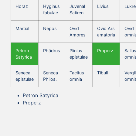
Horaz
Hyginus
Juvenal
Livius
Lukre
fabulae
Satiren
Martial
Nepos
Ovid
Ovid Ars
Ovid
Amores
amatoria
omni
Petron
Phädrus
Plinius
Properz
Sallus
Satyrica
epistulae
omni
Seneca
Seneca
Tacitus
Tibull
Vergil
epistulae
Philos.
omnia
omni
Petron Satyrica
Properz