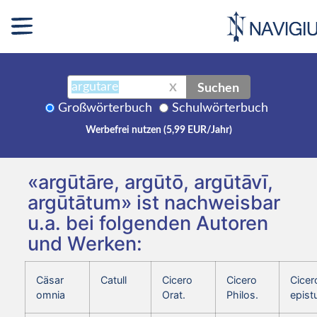
Suchen
X
Großwörterbuch
Schulwörterbuch
Werbefrei nutzen (5,99 EUR/Jahr)
«argūtāre, argūtō, argūtāvī,
argūtātum» ist nachweisbar
u.a. bei folgenden Autoren
und Werken:
Cäsar
Catull
Cicero
Cicero
Cicer
omnia
Orat.
Philos.
epist