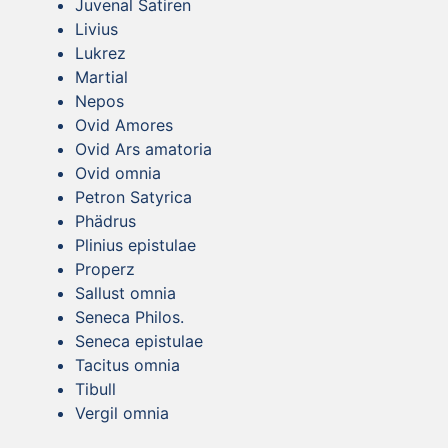
Juvenal Satiren
Livius
Lukrez
Martial
Nepos
Ovid Amores
Ovid Ars amatoria
Ovid omnia
Petron Satyrica
Phädrus
Plinius epistulae
Properz
Sallust omnia
Seneca Philos.
Seneca epistulae
Tacitus omnia
Tibull
Vergil omnia