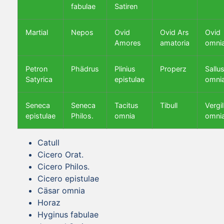
fabulae
Satiren
Martial
Nepos
Ovid
Ovid Ars
Ovid
Amores
amatoria
omni
Petron
Phädrus
Plinius
Properz
Sallus
Satyrica
epistulae
omni
Seneca
Seneca
Tacitus
Tibull
Vergil
epistulae
Philos.
omnia
omni
Catull
Cicero Orat.
Cicero Philos.
Cicero epistulae
Cäsar omnia
Horaz
Hyginus fabulae