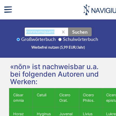
Suchen
X
Großwörterbuch
Schulwörterbuch
Werbefrei nutzen (5,99 EUR/Jahr)
«nōn» ist nachweisbar u.a.
bei folgenden Autoren und
Werken:
Cäsar
Catull
Cicero
Cicero
Cicer
omnia
Orat.
Philos.
epist
Horaz
Hyginus
Juvenal
Livius
Lukre