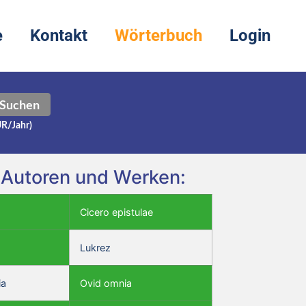
e
Kontakt
Wörterbuch
Login
Suchen
UR/Jahr)
 Autoren und Werken:
Cicero epistulae
Lukrez
ia
Ovid omnia