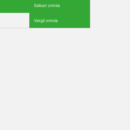
Sallust omnia
Vergil omnia