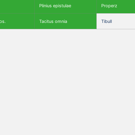
Plinius epistulae
Properz
os.
Tacitus omnia
Tibull