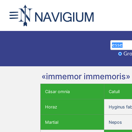
Gro
«immemor immemoris» is
Cäsar omnia
Catull
Horaz
Hyginus fa
Martial
Nepos