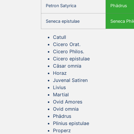
Petron Satyrica
Phädrus
Seneca epistulae
Seneca Phil
Catull
Cicero Orat.
Cicero Philos.
Cicero epistulae
Cäsar omnia
Horaz
Juvenal Satiren
Livius
Martial
Ovid Amores
Ovid omnia
Phädrus
Plinius epistulae
Properz