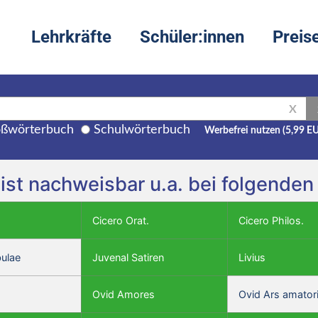
Lehrkräfte
Schüler:innen
Preis
X
ßwörterbuch
Schulwörterbuch
Werbefrei nutzen (5,99 E
t nachweisbar u.a. bei folgenden
Cicero Orat.
Cicero Philos.
bulae
Juvenal Satiren
Livius
Ovid Amores
Ovid Ars amator