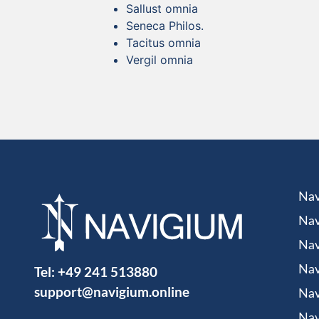
Sallust omnia
Seneca Philos.
Tacitus omnia
Vergil omnia
Nav
Nav
Nav
Tel:
+49 241 513880
Nav
support@navigium.online
Nav
Nav