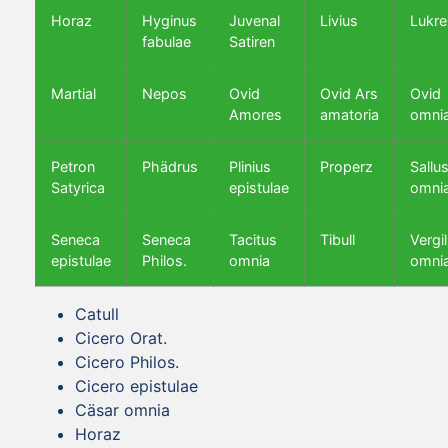
Horaz
Hyginus
Juvenal
Livius
Lukre
fabulae
Satiren
Martial
Nepos
Ovid
Ovid Ars
Ovid
Amores
amatoria
omni
Petron
Phädrus
Plinius
Properz
Sallus
Satyrica
epistulae
omni
Seneca
Seneca
Tacitus
Tibull
Vergil
epistulae
Philos.
omnia
omni
Catull
Cicero Orat.
Cicero Philos.
Cicero epistulae
Cäsar omnia
Horaz