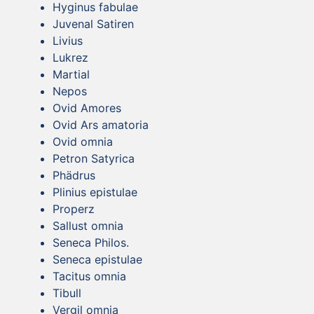
Hyginus fabulae
Juvenal Satiren
Livius
Lukrez
Martial
Nepos
Ovid Amores
Ovid Ars amatoria
Ovid omnia
Petron Satyrica
Phädrus
Plinius epistulae
Properz
Sallust omnia
Seneca Philos.
Seneca epistulae
Tacitus omnia
Tibull
Vergil omnia