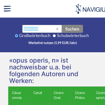
Suchen
X
Großwörterbuch
Schulwörterbuch
Werbefrei nutzen (5,99 EUR/Jahr)
«opus operis, n» ist
nachweisbar u.a. bei
folgenden Autoren und
Werken:
Cäsar
Catull
Cicero
Cicero
Cicer
omnia
Orat.
Philos.
epist