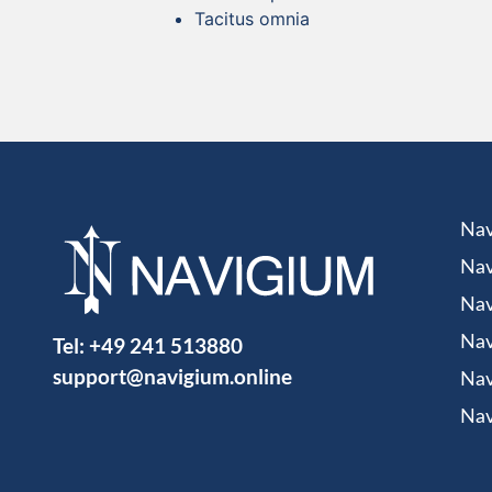
Tacitus omnia
Nav
Nav
Nav
Tel:
+49 241 513880
Nav
support@navigium.online
Nav
Nav