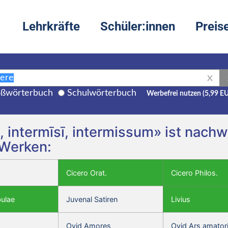
Lehrkräfte
Schüler:innen
Preis
X
ßwörterbuch
Schulwörterbuch
Werbefrei nutzen (5,99 E
ō, intermīsī, intermissum» ist nachw
 Werken:
Cicero Orat.
Cicero Philos.
bulae
Juvenal Satiren
Livius
Ovid Amores
Ovid Ars amator