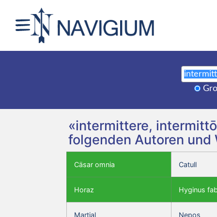
Gro
«intermittere, intermitt
folgenden Autoren und
Cäsar omnia
Catull
Horaz
Hyginus fa
Martial
Nepos