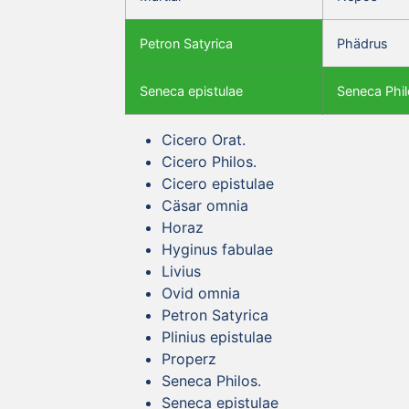
Petron Satyrica
Phädrus
Seneca epistulae
Seneca Phil
Cicero Orat.
Cicero Philos.
Cicero epistulae
Cäsar omnia
Horaz
Hyginus fabulae
Livius
Ovid omnia
Petron Satyrica
Plinius epistulae
Properz
Seneca Philos.
Seneca epistulae