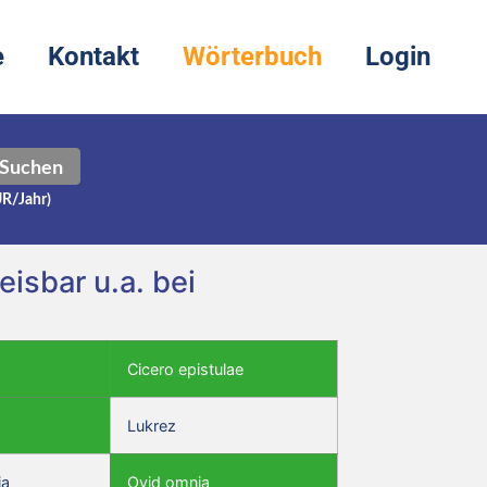
e
Kontakt
Wörterbuch
Login
Suchen
UR/Jahr)
eisbar u.a. bei
Cicero epistulae
Lukrez
ia
Ovid omnia