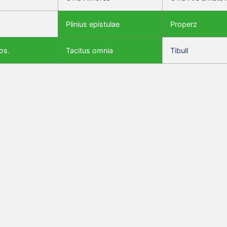
Plinius epistulae
Properz
os.
Tacitus omnia
Tibull