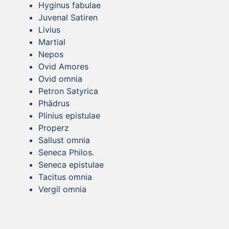
Hyginus fabulae
Juvenal Satiren
Livius
Martial
Nepos
Ovid Amores
Ovid omnia
Petron Satyrica
Phädrus
Plinius epistulae
Properz
Sallust omnia
Seneca Philos.
Seneca epistulae
Tacitus omnia
Vergil omnia