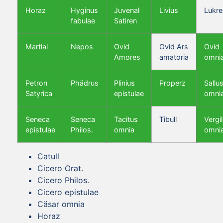
Horaz
Hyginus
Juvenal
Livius
Lukre
fabulae
Satiren
Martial
Nepos
Ovid
Ovid Ars
Ovid
Amores
amatoria
omni
Petron
Phädrus
Plinius
Properz
Sallus
Satyrica
epistulae
omni
Seneca
Seneca
Tacitus
Tibull
Vergil
epistulae
Philos.
omnia
omni
Catull
Cicero Orat.
Cicero Philos.
Cicero epistulae
Cäsar omnia
Horaz