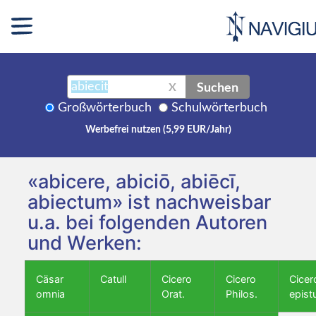
Suchen
X
Großwörterbuch
Schulwörterbuch
Werbefrei nutzen (5,99 EUR/Jahr)
«abicere, abiciō, abiēcī,
abiectum» ist nachweisbar
u.a. bei folgenden Autoren
und Werken:
Cäsar
Catull
Cicero
Cicero
Cicer
omnia
Orat.
Philos.
epist