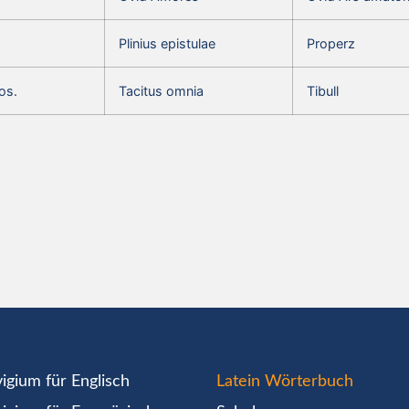
Plinius epistulae
Properz
os.
Tacitus omnia
Tibull
igium für Englisch
Latein Wörterbuch