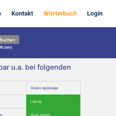
e
Kontakt
Wörterbuch
Login
Suchen
UR/Jahr)
ar u.a. bei folgenden
Cicero epistulae
Lukrez
ia
Ovid omnia