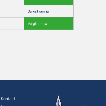
Sallust omnia
Vergil omnia
Kontakt