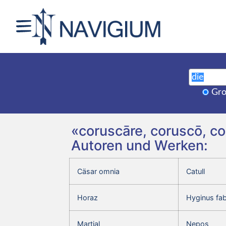
Gro
«coruscāre, coruscō, co
Autoren und Werken:
Cäsar omnia
Catull
Horaz
Hyginus fa
Martial
Nepos