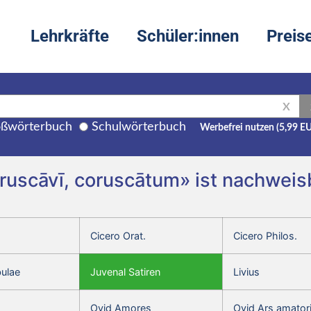
Lehrkräfte
Schüler:innen
Preis
X
ßwörterbuch
Schulwörterbuch
Werbefrei nutzen (5,99 E
ruscāvī, coruscātum» ist nachweisb
Cicero Orat.
Cicero Philos.
bulae
Juvenal Satiren
Livius
Ovid Amores
Ovid Ars amator