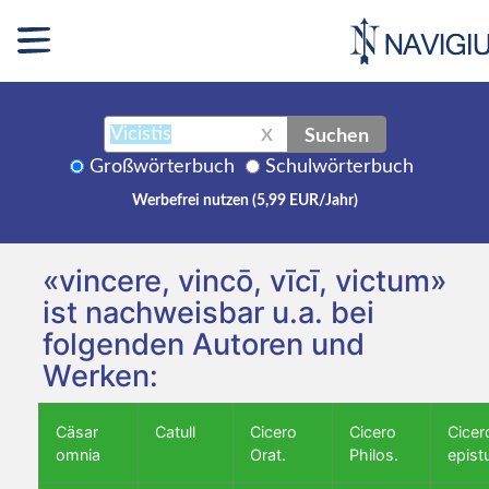
Suchen
X
Großwörterbuch
Schulwörterbuch
Werbefrei nutzen (5,99 EUR/Jahr)
«vincere, vincō, vīcī, victum»
ist nachweisbar u.a. bei
folgenden Autoren und
Werken:
Cäsar
Catull
Cicero
Cicero
Cicer
omnia
Orat.
Philos.
epist