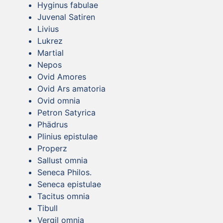
Hyginus fabulae
Juvenal Satiren
Livius
Lukrez
Martial
Nepos
Ovid Amores
Ovid Ars amatoria
Ovid omnia
Petron Satyrica
Phädrus
Plinius epistulae
Properz
Sallust omnia
Seneca Philos.
Seneca epistulae
Tacitus omnia
Tibull
Vergil omnia