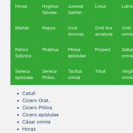
Horaz
Hyginus
Juvenal
Livius
Lukre
fabulae
Satiren
Martial
Nepos
Ovid
Ovid Ars
Ovid
Amores
amatoria
omni
Petron
Phädrus
Plinius
Properz
Sallus
Satyrica
epistulae
omni
Seneca
Seneca
Tacitus
Tibull
Vergil
epistulae
Philos.
omnia
omni
Catull
Cicero Orat.
Cicero Philos.
Cicero epistulae
Cäsar omnia
Horaz