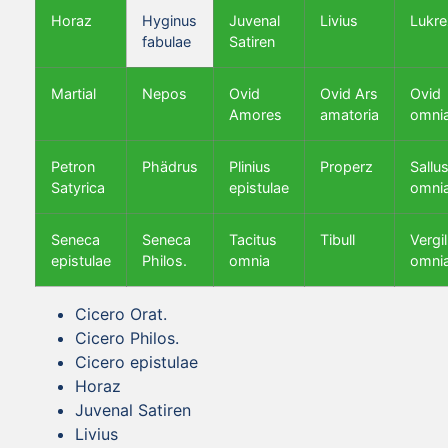
Horaz
Hyginus
Juvenal
Livius
Lukre
fabulae
Satiren
Martial
Nepos
Ovid
Ovid Ars
Ovid
Amores
amatoria
omni
Petron
Phädrus
Plinius
Properz
Sallus
Satyrica
epistulae
omni
Seneca
Seneca
Tacitus
Tibull
Vergil
epistulae
Philos.
omnia
omni
Cicero Orat.
Cicero Philos.
Cicero epistulae
Horaz
Juvenal Satiren
Livius