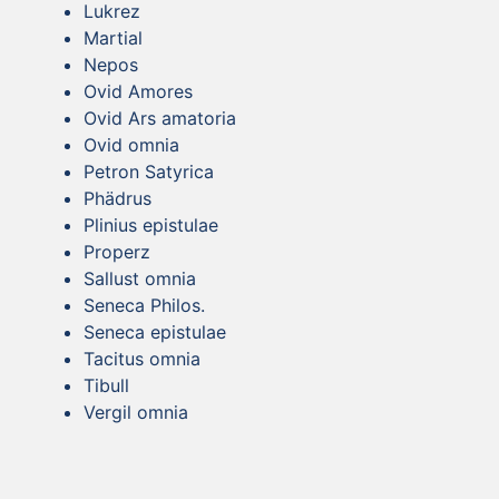
Lukrez
Martial
Nepos
Ovid Amores
Ovid Ars amatoria
Ovid omnia
Petron Satyrica
Phädrus
Plinius epistulae
Properz
Sallust omnia
Seneca Philos.
Seneca epistulae
Tacitus omnia
Tibull
Vergil omnia