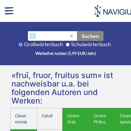
Suchen
X
Großwörterbuch
Schulwörterbuch
Werbefrei nutzen (5,99 EUR/Jahr)
«fruī, fruor, fruitus sum» ist
nachweisbar u.a. bei
folgenden Autoren und
Werken:
Cäsar
Catull
Cicero
Cicero
Cicer
omnia
Orat.
Philos.
epist