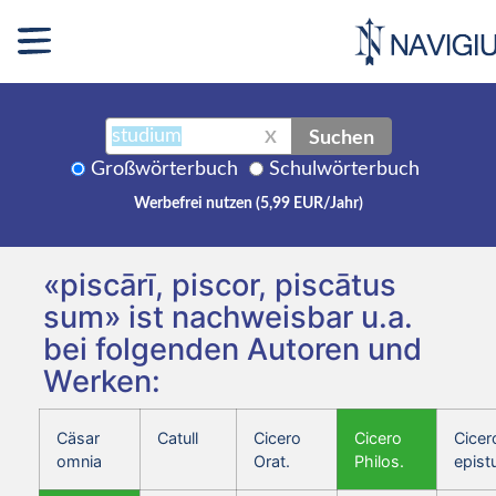
Suchen
X
Großwörterbuch
Schulwörterbuch
Werbefrei nutzen (5,99 EUR/Jahr)
«piscārī, piscor, piscātus
sum» ist nachweisbar u.a.
bei folgenden Autoren und
Werken:
Cäsar
Catull
Cicero
Cicero
Cicer
omnia
Orat.
Philos.
epist