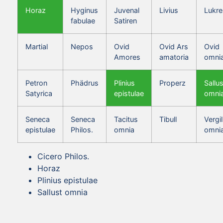
Horaz
Hyginus
Juvenal
Livius
Lukre
fabulae
Satiren
Martial
Nepos
Ovid
Ovid Ars
Ovid
Amores
amatoria
omni
Petron
Phädrus
Plinius
Properz
Sallus
Satyrica
epistulae
omni
Seneca
Seneca
Tacitus
Tibull
Vergil
epistulae
Philos.
omnia
omni
Cicero Philos.
Horaz
Plinius epistulae
Sallust omnia