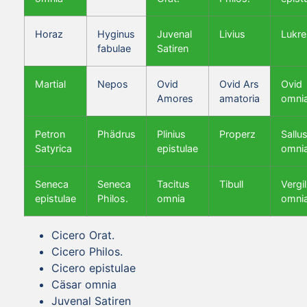
Horaz
Hyginus
Juvenal
Livius
Lukre
fabulae
Satiren
Martial
Nepos
Ovid
Ovid Ars
Ovid
Amores
amatoria
omni
Petron
Phädrus
Plinius
Properz
Sallus
Satyrica
epistulae
omni
Seneca
Seneca
Tacitus
Tibull
Vergil
epistulae
Philos.
omnia
omni
Cicero Orat.
Cicero Philos.
Cicero epistulae
Cäsar omnia
Juvenal Satiren