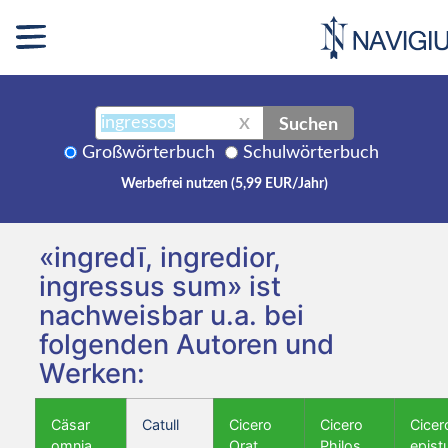
Suchen
X
Großwörterbuch
Schulwörterbuch
Werbefrei nutzen (5,99 EUR/Jahr)
«ingredī, ingredior,
ingressus sum» ist
nachweisbar u.a. bei
folgenden Autoren und
Werken:
Cäsar
Catull
Cicero
Cicero
Cicer
omnia
Orat.
Philos.
epist