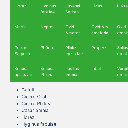
Horaz
Hyginus
Juvenal
Livius
Lukre
fabulae
Satiren
Martial
Nepos
Ovid
Ovid Ars
Ovid
Amores
amatoria
omni
Petron
Phädrus
Plinius
Properz
Sallus
Satyrica
epistulae
omni
Seneca
Seneca
Tacitus
Tibull
Vergil
epistulae
Philos.
omnia
omni
Catull
Cicero Orat.
Cicero Philos.
Cäsar omnia
Horaz
Hyginus fabulae