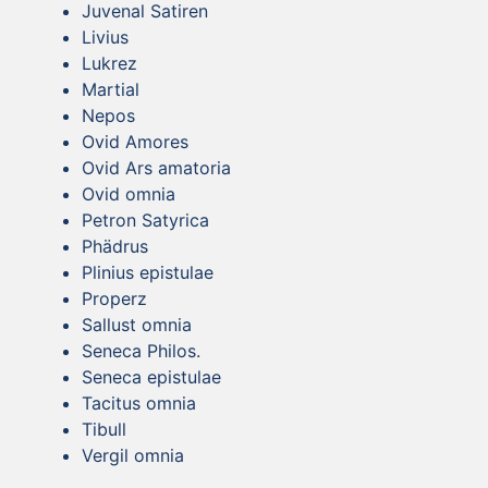
Juvenal Satiren
Livius
Lukrez
Martial
Nepos
Ovid Amores
Ovid Ars amatoria
Ovid omnia
Petron Satyrica
Phädrus
Plinius epistulae
Properz
Sallust omnia
Seneca Philos.
Seneca epistulae
Tacitus omnia
Tibull
Vergil omnia