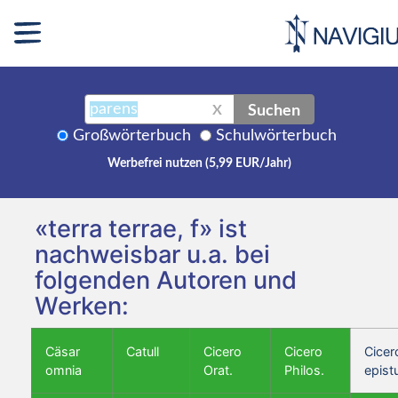
Suchen
X
Großwörterbuch
Schulwörterbuch
Werbefrei nutzen (5,99 EUR/Jahr)
«terra terrae, f» ist
nachweisbar u.a. bei
folgenden Autoren und
Werken:
Cäsar
Catull
Cicero
Cicero
Cicer
omnia
Orat.
Philos.
epist