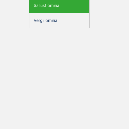
Sallust omnia
Vergil omnia