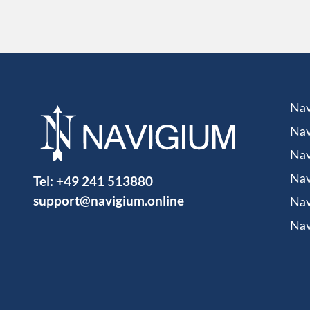
Nav
Nav
Nav
Tel:
+49 241 513880
Nav
support@navigium.online
Nav
Nav