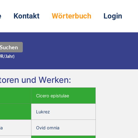
e
Kontakt
Wörterbuch
Login
Suchen
UR/Jahr)
utoren und Werken:
Cicero epistulae
Lukrez
ia
Ovid omnia