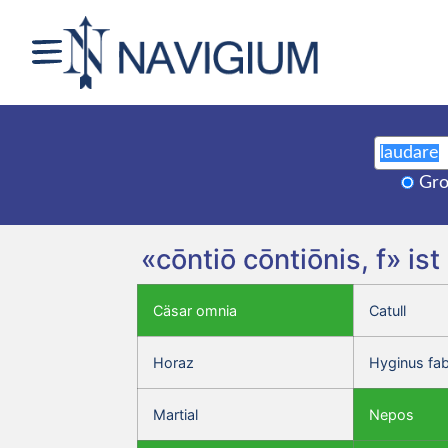
Gro
«cōntiō cōntiōnis, f» i
Cäsar omnia
Catull
Horaz
Hyginus fa
Martial
Nepos