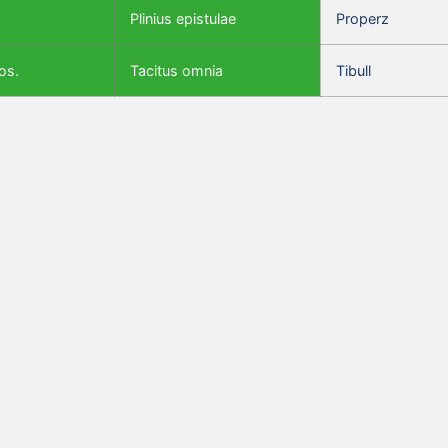
Plinius epistulae
Properz
os.
Tacitus omnia
Tibull