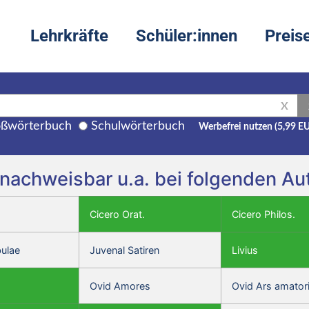
Lehrkräfte
Schüler:innen
Preis
X
ßwörterbuch
Schulwörterbuch
Werbefrei nutzen (5,99 E
st nachweisbar u.a. bei folgenden A
Cicero Orat.
Cicero Philos.
bulae
Juvenal Satiren
Livius
Ovid Amores
Ovid Ars amator