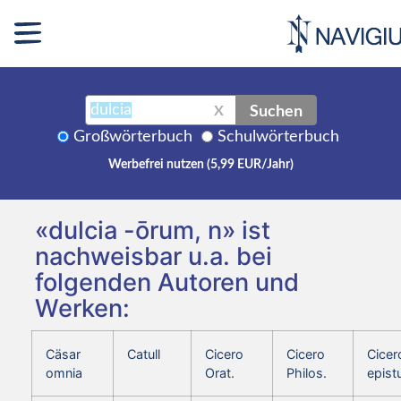
Suchen
X
Großwörterbuch
Schulwörterbuch
Werbefrei nutzen (5,99 EUR/Jahr)
«dulcia -ōrum, n» ist
nachweisbar u.a. bei
folgenden Autoren und
Werken:
Cäsar
Catull
Cicero
Cicero
Cicer
omnia
Orat.
Philos.
epist