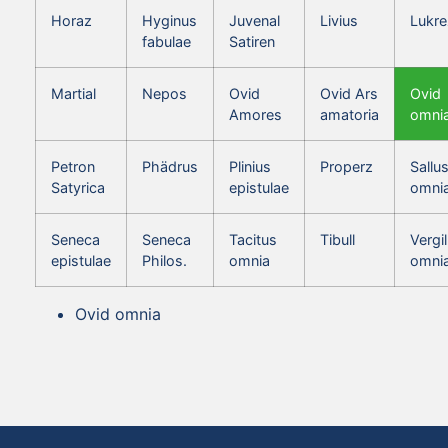
Horaz
Hyginus
Juvenal
Livius
Lukre
fabulae
Satiren
Martial
Nepos
Ovid
Ovid Ars
Ovid
Amores
amatoria
omni
Petron
Phädrus
Plinius
Properz
Sallus
Satyrica
epistulae
omni
Seneca
Seneca
Tacitus
Tibull
Vergil
epistulae
Philos.
omnia
omni
Ovid omnia