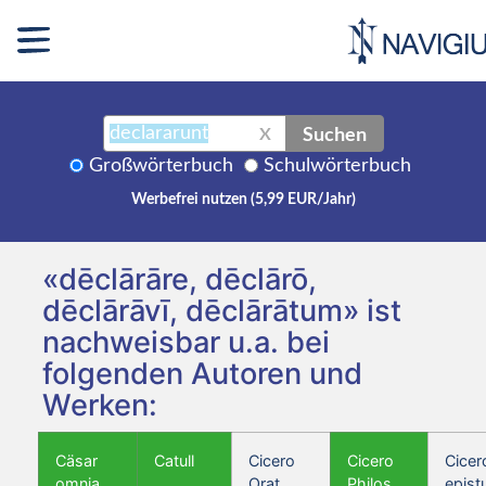
Suchen
X
Großwörterbuch
Schulwörterbuch
Werbefrei nutzen (5,99 EUR/Jahr)
«dēclārāre, dēclārō,
dēclārāvī, dēclārātum» ist
nachweisbar u.a. bei
folgenden Autoren und
Werken:
Cäsar
Catull
Cicero
Cicero
Cicer
omnia
Orat.
Philos.
epist