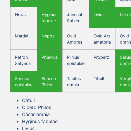
Horaz
Hyginus
Juvenal
Livius
Lukre
fabulae
Satiren
Martial
Nepos
Ovid
Ovid Ars
Ovid
Amores
amatoria
omni
Petron
Phädrus
Plinius
Properz
Sallus
Satyrica
epistulae
omni
Seneca
Seneca
Tacitus
Tibull
Vergil
epistulae
Philos.
omnia
omni
Catull
Cicero Philos.
Cäsar omnia
Hyginus fabulae
Livius