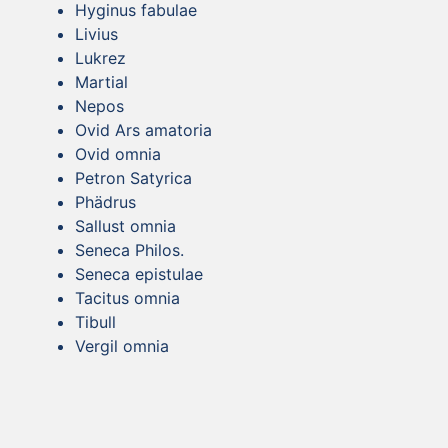
Hyginus fabulae
Livius
Lukrez
Martial
Nepos
Ovid Ars amatoria
Ovid omnia
Petron Satyrica
Phädrus
Sallust omnia
Seneca Philos.
Seneca epistulae
Tacitus omnia
Tibull
Vergil omnia