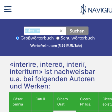
Suchen
X
Großwörterbuch
Schulwörterbuch
Werbefrei nutzen (5,99 EUR/Jahr)
«interīre, intereō, interiī,
interitum» ist nachweisbar
u.a. bei folgenden Autoren
und Werken:
Cäsar
Catull
Cicero
Cicero
Cicer
omnia
Orat.
Philos.
epist