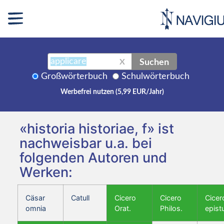
Suchen
X
Großwörterbuch
Schulwörterbuch
Werbefrei nutzen (5,99 EUR/Jahr)
«historia historiae, f» ist
nachweisbar u.a. bei
folgenden Autoren und
Werken:
Cäsar
Catull
Cicero
Cicero
Cicer
omnia
Orat.
Philos.
epist