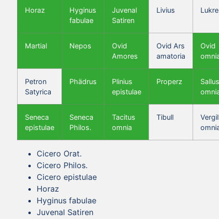
Horaz
Hyginus
Juvenal
Livius
Lukre
fabulae
Satiren
Martial
Nepos
Ovid
Ovid Ars
Ovid
Amores
amatoria
omni
Petron
Phädrus
Plinius
Properz
Sallus
Satyrica
epistulae
omni
Seneca
Seneca
Tacitus
Tibull
Vergil
epistulae
Philos.
omnia
omni
Cicero Orat.
Cicero Philos.
Cicero epistulae
Horaz
Hyginus fabulae
Juvenal Satiren