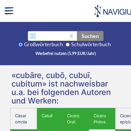
Suchen
X
Großwörterbuch
Schulwörterbuch
Werbefrei nutzen (5,99 EUR/Jahr)
«cubāre, cubō, cubuī,
cubitum» ist nachweisbar
u.a. bei folgenden Autoren
und Werken:
Cäsar
Catull
Cicero
Cicero
Cicer
omnia
Orat.
Philos.
epist