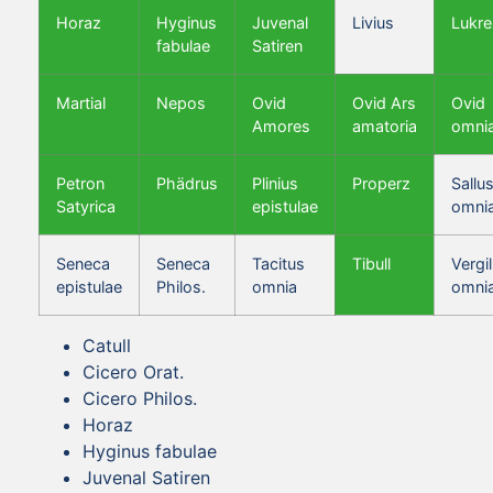
Horaz
Hyginus
Juvenal
Livius
Lukre
fabulae
Satiren
Martial
Nepos
Ovid
Ovid Ars
Ovid
Amores
amatoria
omni
Petron
Phädrus
Plinius
Properz
Sallus
Satyrica
epistulae
omni
Seneca
Seneca
Tacitus
Tibull
Vergil
epistulae
Philos.
omnia
omni
Catull
Cicero Orat.
Cicero Philos.
Horaz
Hyginus fabulae
Juvenal Satiren