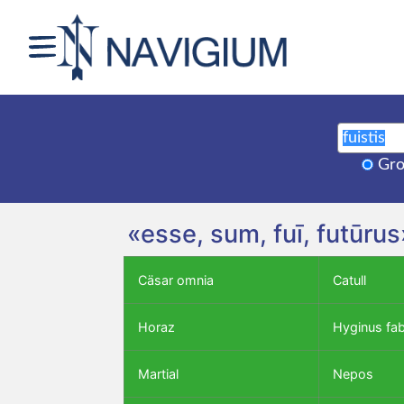
Gro
«esse, sum, fuī, futūru
Cäsar omnia
Catull
Horaz
Hyginus fa
Martial
Nepos