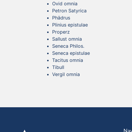
Ovid omnia
Petron Satyrica
Phädrus
Plinius epistulae
Properz
Sallust omnia
Seneca Philos.
Seneca epistulae
Tacitus omnia
Tibull
Vergil omnia
Nav