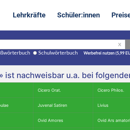
Lehrkräfte
Schüler:innen
Preis
X
ßwörterbuch
Schulwörterbuch
Werbefrei nutzen (5,99 E
s» ist nachweisbar u.a. bei folgen
Cicero Orat.
Cicero Philos.
bulae
Juvenal Satiren
Livius
Ovid Amores
Ovid Ars amator