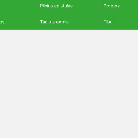
Plinius epistulae
Properz
os.
Tacitus omnia
Tibull