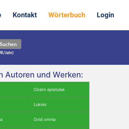
e
Kontakt
Wörterbuch
Login
Suchen
UR/Jahr)
den Autoren und Werken:
Cicero epistulae
Lukrez
ia
Ovid omnia