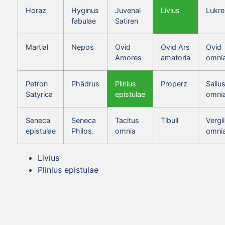
Horaz
Hyginus
Juvenal
Livius
Lukre
fabulae
Satiren
Martial
Nepos
Ovid
Ovid Ars
Ovid
Amores
amatoria
omni
Petron
Phädrus
Plinius
Properz
Sallus
Satyrica
epistulae
omni
Seneca
Seneca
Tacitus
Tibull
Vergil
epistulae
Philos.
omnia
omni
Livius
Plinius epistulae