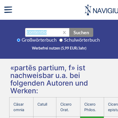
Suchen
X
Großwörterbuch
Schulwörterbuch
Werbefrei nutzen (5,99 EUR/Jahr)
«partēs partium, f» ist
nachweisbar u.a. bei
folgenden Autoren und
Werken:
Cäsar
Catull
Cicero
Cicero
Cicer
omnia
Orat.
Philos.
epist